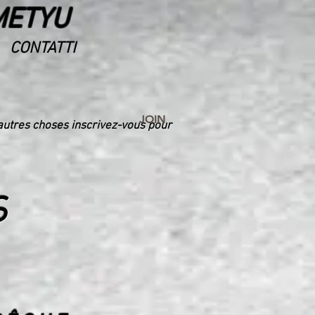
METYU
CONTATTI
JOIN
'autres choses inscrivez-vous pour
S