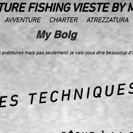
URE FISHING VIESTE BY 
AVVENTURE
CHARTER
ATREZZATURA
My Bolg
es aventures mais pas seulement: je vais vous dire beaucoup d
ES TECHNIQUE