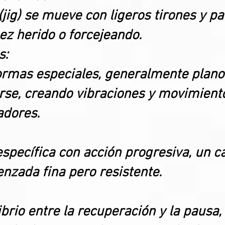
l (jig) se mueve con ligeros tirones y p
z herido o forcejeando.
s:
 formas especiales, generalmente plano
irse, creando vibraciones y movimient
adores.
specífica con acción progresiva, un c
renzada fina pero resistente.
ibrio entre la recuperación y la pausa