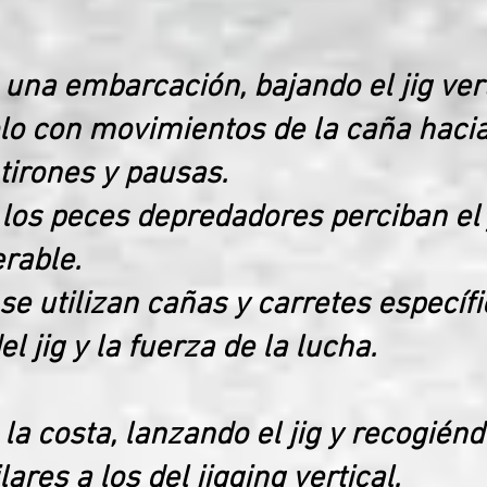
 una embarcación, bajando el jig ver
o con movimientos de la caña hacia 
tirones y pausas.
e los peces depredadores perciban el
erable.
se utilizan cañas y carretes específ
l jig y la fuerza de la lucha.
la costa, lanzando el jig y recogién
res a los del jigging vertical.