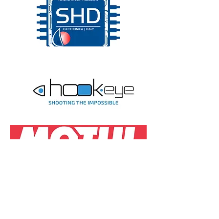
SE VUOI COMPARIRE SU QUESTA PAGINA
CLICCA
QUI
E' COMPILA IL MODULO, IO TI