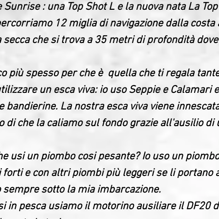
Sunrise : una Top Shot L e la nuova nata La Top 
 percorriamo 12 miglia di navigazione dalla cost
 secca che si trova a 35 metri di profondità dove i
co più spesso per che è quella che ti regala tant
ilizzare un esca viva: io uso Seppie e Calamari e
le bandierine. La nostra esca viva viene innescat
o di che la caliamo sul fondo grazie all'ausilio 
he usi un piombo cosi pesante?
Io uso un piombo 
 forti e con altri piombi più leggeri se li portan
o sempre sotto la mia imbarcazione.
 in pesca usiamo il motorino ausiliare il DF20 di