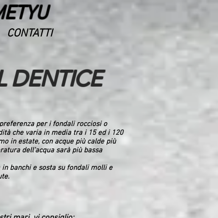
METYU
CONTATTI
L DENTICE
 preferenza per i fondali rocciosi o
ità che varia in media tra i 15 ed i 120
mo in estate, con acque più calde più
eratura dell’acqua sarà più bassa
 in banchi e sosta su fondali molli e
ute.