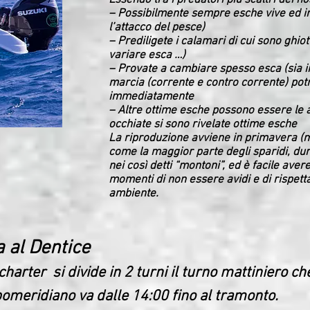
Essendo tra i predatori più scaltri dei nos
– Possibilmente sempre esche vive ed i
l’attacco del pesce)
– Prediligete i calamari di cui sono ghiot
variare esca …)
– Provate a cambiare spesso esca (sia in
marcia (corrente e contro corrente) potr
immediatamente
– Altre ottime esche possono essere le a
occhiate si sono rivelate ottime esche
La riproduzione avviene in primavera (m
come la maggior parte degli sparidi, du
nei così detti “montoni”, ed è facile avere
momenti di non essere avidi e di rispett
ambiente.
a al Dentice
harter si divide in 2 turni il turno mattiniero ch
pomeridiano va dalle 14:00 fino al tramonto.