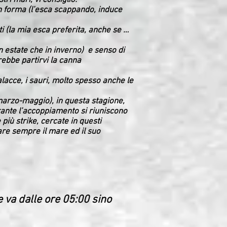
tri mari, vi consiglio:
n forma (l’esca scappando, induce
ti (la mia esca preferita, anche se …
 estate che in inverno) e senso di
ebbe partirvi la canna
lacce, i sauri, molto spesso anche le
arzo-maggio), in questa stagione,
rante l’accoppiamento si riuniscono
 più strike, cercate in questi
are sempre il mare ed il suo
e va dalle ore 05:00 sino