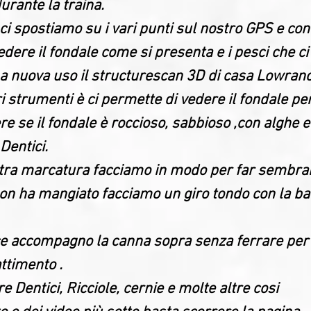
rante la traina.
i spostiamo su i vari punti sul nostro GPS e con 
dere il fondale come si presenta e i pesci che c
 nuova uso il structurescan 3D di casa Lowran
ri strumenti è ci permette di vedere il fondale pe
re se il fondale è roccioso, sabbioso ,con alghe 
Dentici.
stra marcatura facciamo in modo per far sembrare
 non ha mangiato facciamo un giro tondo con la b
ce accompagno la canna sopra senza ferrare per 
ttimento .
 Dentici, Ricciole, cernie e molte altre cosi