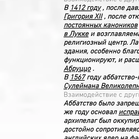
В
1412 году
, после дав
Григория XII
, после от
постоянных каноников
в Лукке
и возглавляема
религиозный центр. Ла
здания, особенно благ
функционируют, и расш
Абруццо
.
В
1567
году аббатство-
Сулеймана Великолепн
Взаимодействие с дру
Аббатство было запре
же году основал
испра
архипелаг был оккупи
достойно сопротивляяс
английских ядер на фа