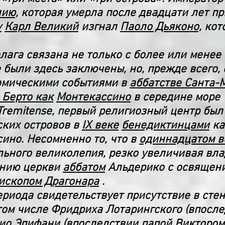
ию,
которая умерла после двадцати лет п
у
Карл Великий
изгнал
Паоло Дьяконо,
кото
лага связана не только с более или мене
 были здесь заключены, но, прежде всего, 
омическими событиями в
аббатстве Санта-
 Берто как
Монтекассино
в середине море
 Tremitense, первый религиозный центр был
ских островов в
IX веке
бенедиктинцами
ка
сино. Несомненно то, что в
одиннадцатом в
льного великолепия, резко увеличивая влад
ению церкви
аббатом
Альдерико с освящен
ископом Драгонара
.
ериода свидетельствует присутствие в сте
том числе Фридриха Лотарингского (впосл
рио Эпифани (впоследствии
папой Виктором 