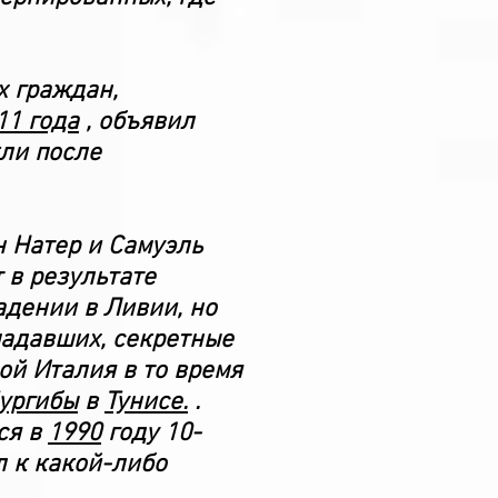
х граждан,
11 года
, объявил
ли после
н Натер и Самуэль
 в результате
адении в Ливии, но
падавших, секретные
ой Италия в то время
ургибы
в
Тунисе.
.
ся в
1990
году 10-
л к какой-либо