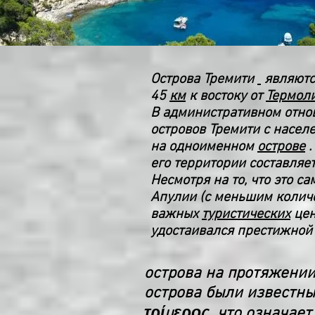
Острова Тремити
являют
45
км
к востоку от
Термол
В административном отно
островов Тремити с насел
на одноименном
острове
.
его территории составляе
Несмотря на то, что это 
Апулии (с меньшим количе
важных
туристических
цен
удостаивался престижной
острова на протяжении
острова были известны
τρίμερος, что означает