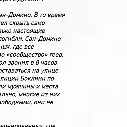
ан-Домино. В то время
ел скрыть само
олько настоящие
погибли. Сан-Домино
ых, где все
о «сообщество» геев.
л звонил в 8 часов
оставаться на улице.
олиции Боккини по
или мужчины и места
льно, многие из них
вободными, они не
тернированных, где