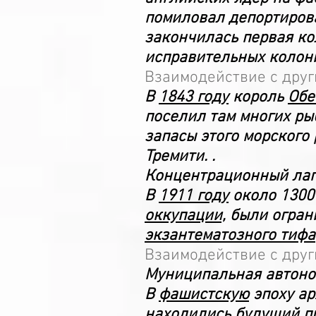
помиловал депортирова
закончилась первая ко
исправительных колон
Взаимодействие с дру
В
1843 году
король
Обе
поселил там многих ры
запасы этого морского
Тремити. .
Концентрационный лаге
В
1911 году
около 130
оккупации,
были огран
экзантематозного тифа
Взаимодействие с дру
Муниципальная автоно
В
фашистскую
эпоху ар
находились будущий
п