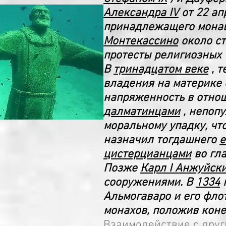
Александра IV
от 22 а
принадлежащего монаш
Монтекассино
около ст
протесты религиозных 
В
тринадцатом веке
, т
владения на материке
напряженность в отно
далматинцами
, непоп
моральному упадку, что
назначил тогдашнего
е
цистерцианцами
во гла
Позже
Карл I Анжуйск
сооружениями. В
1334
г
Альмогаваро и его фло
монахов, положив коне
Взаимодействие с дру