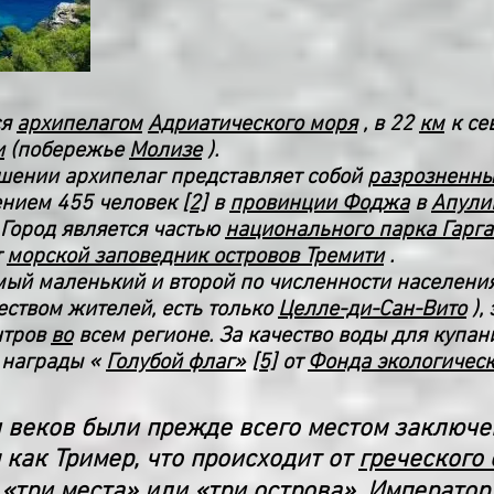
ся
архипелагом
Адриатического моря
, в 22
км
к се
и
(побережье
Молизе
).
шении архипелаг представляет собой
разрозненны
ением 455 человек
[2]
в
провинции Фоджа
в
Апули
 Город является частью
национального парка Гарг
т
морской заповедник островов Тремити
.
самый маленький и второй по численности населени
ством жителей, есть только
Целле-ди-Сан-Вито
),
тров
во
всем регионе. За качество воды для купан
 награды «
Голубой флаг»
[5]
от
Фонда экологическ
 веков были прежде всего местом заключе
 как Тример, что происходит от
греческого 
 «три места» или «три острова». Императо