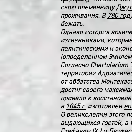
свою племянницу
Джул
проживания. В
780 год
бежать.
Однако история архипе
изгнанниками, которые
политическими и экон
(определенном
Эмилем
Согласно Chartularium
территории Адриатиче
от аббатства Монтекас
достиг своего максима
привело к восстановл
в
1045 г.
изготовлен
еп
О великолепии этого п
выдающихся гостей, в 
Стефаном IX
) и Дауфе