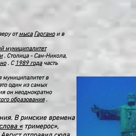
веру от
мыса
Гаргано
и в
й муниципалитет
и
. Столица - Сан-Никола,
ано
. С
1989 года
часть
я муниципалитет в
 это один из самых
ия он неоднократно
ого образования
.
ния. В римские времена
слова «
тримерос»,
р
Август
отправил сюда