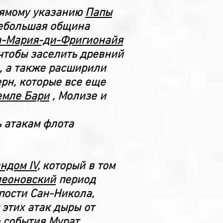
прямому указанию
Папы
ебольшая община
а-Мария-ди-Фригионайя
чтобы заселить древний
, а также расширили
рн, которые все еще
емле Бари
, Молизе и
ь атакам флота
дом IV,
который в том
леоновский
период
пости Сан-Никола,
т этих атак дыры от
о события Мурат