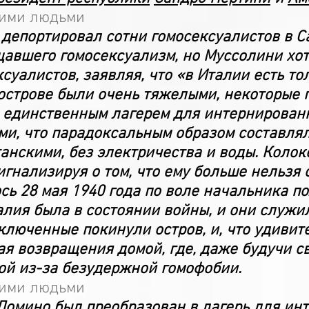
гими людьми
 депортировал сотни гомосексуалистов в С
щавшего гомосексуализм, но Муссолини хот
суалистов, заявляя, что «в Италии есть т
острове были очень тяжелыми, некоторые 
л единственным лагерем для интернированн
и, что парадоксальным образом составлял
нскими, без электричества и воды. Колоко
гнализируя о том, что ему больше нельзя 
ь 28 мая 1940 года по воле начальника п
алия была в состоянии войны, и они служ
ключенные покинули остров, и, что удивите
я возвращения домой, где, даже будучи с
ой из-за безудержной гомофобии.
гими людьми
Домино был преобразован в лагерь для ин