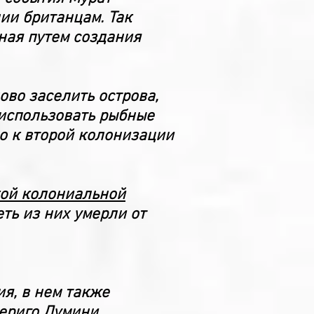
ии британцам. Так
ная путем создания
во заселить острова,
 использовать рыбные
ло к второй колонизации
ой колониальной
ть из них умерли от
я, в нем также
ериго Думини
.