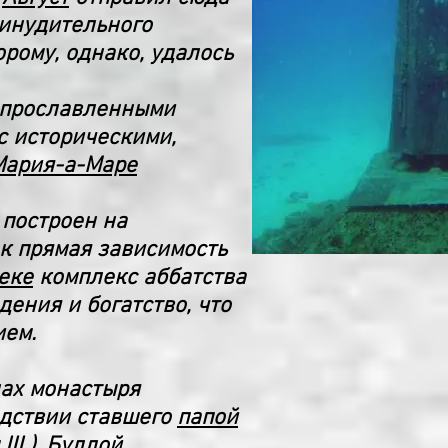
ринудительного
рому, однако, удалось
е прославленными
с историческими,
Мария-а-Маре
 построен на
к прямая зависимость
еке
комплекс аббатства
ения и богатство, что
ием.
нах монастыря
едствии ставшего
папой
III
). Буллой