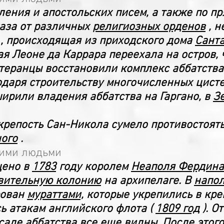
ления и апостольских писем, а также по 
каза от различных
религиозных орденов
, н
, происходящая из приходского дома
Сант
я Леоне да Каррара переехала на остров, 
теранцы восстановили комплекс аббатства
одаря строительству многочисленных цисте
ирили владения аббатства на Гаргано, в
З
крепость Сан-Никола сумело противостоят
ого
.
гими людьми
щено в
1783
году королем
Неаполя Фердинан
вительную колонию
на архипелаге. В
напо
рован
мураттами,
которые укрепились в кре
ь атакам английского флота (
1809 год
). О
саде аббатства все еще видны. После этог