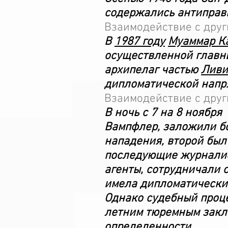
содержались антиправ
Взаимодействие с дру
В
1987 году
Муаммар К
осуществленной главн
архипелаг частью
Ливи
дипломатической напр
Взаимодействие с дру
В ночь с 7 на 8 ноябр
Вампфлер, заложили бо
нападения, второй был
последующие журналист
агенты, сотрудничали 
имела дипломатически
Однако судебный проц
летним тюремным заклю
определенности.