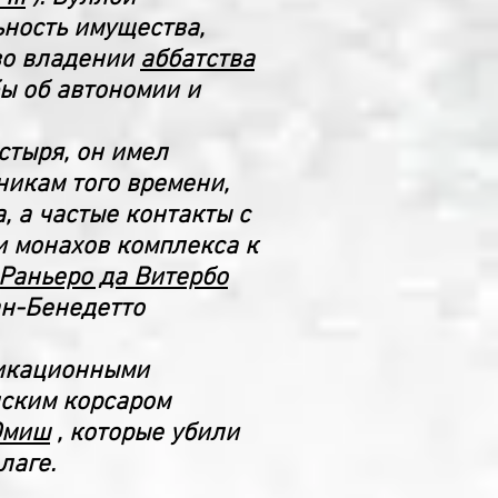
ность имущества,
во владении
аббатства
ы об автономии и
стыря, он имел
никам того времени,
, а частые контакты с
и монахов комплекса к
Раньеро да Витербо
ан-Бенедетто
фикационными
нским корсаром
Омиш
, которые убили
лаге.