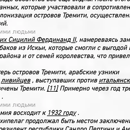
нных, которые участвовали в сопротивлен
лонизация островов Тремити, осуществлен
ий.
гими людьми
их Сицилий Фердинанд II,
намереваясь зано
баков из Искьи, которые смогли с выгодой
 района и от семей королевства, что приве
рь островов Тремити, арабские узники
0
ливийцев
, выступавших против
итальянск
ичены Тремити.
[11]
Примерно через год тре
.
гими людьми
мия восходит к
1932 году
.
хипелаг продолжал быть местом заключени
резидент республики
Сандро Пертини
и
Ам