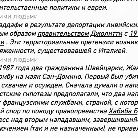
ительственные политики и евреи.
гими людьми
аддафи
в результате депортации ливийски
ым образом
правительством Джолитти
с
19
и
. Эти территориальные претензии возник
яженности, существовавшей с Италией.
гими людьми
я 1987 года два гражданина Швейцарии, Жа
мбу на маяк Сан-Домино. Первый был убит
 схвачен и осужден. Сначала думали о нап
ские гипотезы предполагали, что два на
с французскими службами, страной, с котор
й спор по поводу правопреемства
Хабиба Б
есс над вторым нападавшим, завершивший
чением (так и не назначенным), не приве