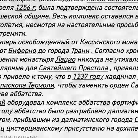
преля
1256 г.
была подтверждена состоятель
еской общине. Весь комплекс оставался 
олетия, несмотря на настоятельные просьб
тремити.
еперь освобожденный от Кассинского мона
 от
Биферно
до города
Трани
. Согласно хро
шении монастыря
Лацио
никогда не утихала
улярные для
Святейшего Престола
, привел
 привело к тому, что в
1237 году
кардинал
пископа Термоли,
чтобы заменить орден С
ве аббатства.
ий
оборудовал комплекс аббатства форти
оду аббатство было разграблено далмати
том, прибывшим из далматинского города
ц цистерцианскому присутствию на архипе
гими людьми