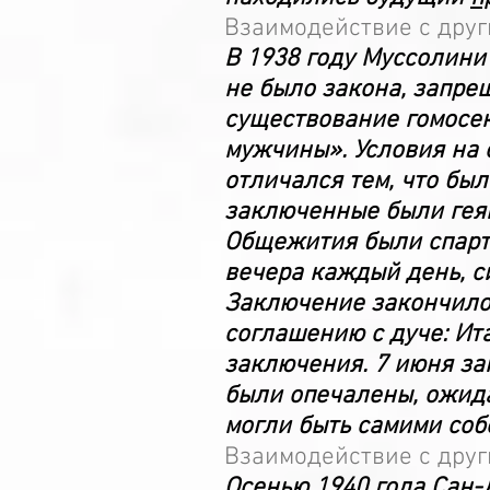
Взаимодействие с дру
В 1938 году Муссолини
не было закона, запре
существование гомосек
мужчины». Условия на 
отличался тем, что бы
заключенные были геям
Общежития были спарта
вечера каждый день, си
Заключение закончилос
соглашению с дуче: Ит
заключения. 7 июня за
были опечалены, ожида
могли быть самими соб
Взаимодействие с дру
Осенью 1940 года Сан-