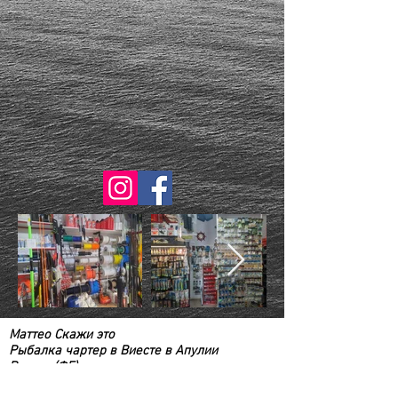
Маттео Скажи это
Рыбалка чартер в Виесте в Апулии
Виесте (ФГ)
Информация и расходы