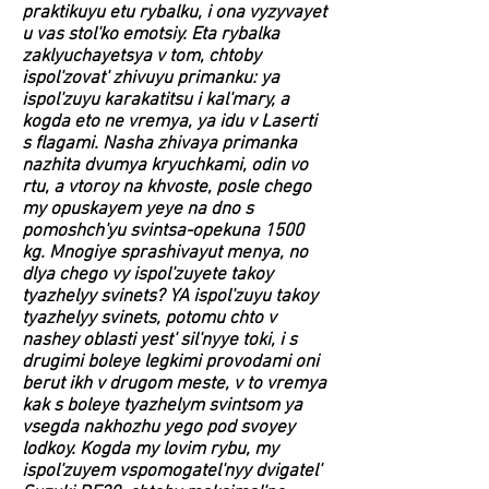
praktikuyu etu rybalku, i ona vyzyvayet
u vas stol'ko emotsiy. Eta rybalka
zaklyuchayetsya v tom, chtoby
ispol'zovat' zhivuyu primanku: ya
ispol'zuyu karakatitsu i kal'mary, a
kogda eto ne vremya, ya idu v Laserti
s flagami. Nasha zhivaya primanka
nazhita dvumya kryuchkami, odin vo
rtu, a vtoroy na khvoste, posle chego
my opuskayem yeye na dno s
pomoshch'yu svintsa-opekuna 1500
kg. Mnogiye sprashivayut menya, no
dlya chego vy ispol'zuyete takoy
tyazhelyy svinets? YA ispol'zuyu takoy
tyazhelyy svinets, potomu chto v
nashey oblasti yest' sil'nyye toki, i s
drugimi boleye legkimi provodami oni
berut ikh v drugom meste, v to vremya
kak s boleye tyazhelym svintsom ya
vsegda nakhozhu yego pod svoyey
lodkoy. Kogda my lovim rybu, my
ispol'zuyem vspomogatel'nyy dvigatel'