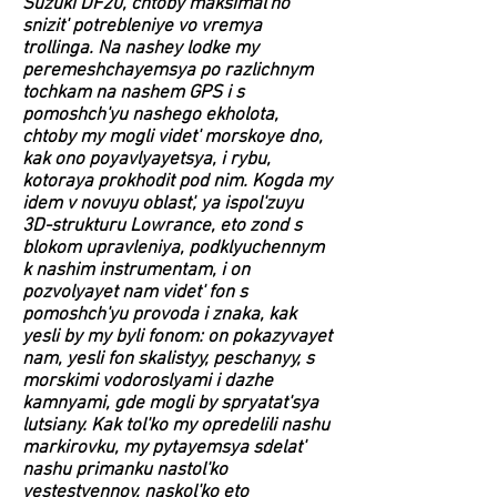
Suzuki DF20, chtoby maksimal'no
snizit' potrebleniye vo vremya
trollinga. Na nashey lodke my
peremeshchayemsya po razlichnym
tochkam na nashem GPS i s
pomoshch'yu nashego ekholota,
chtoby my mogli videt' morskoye dno,
kak ono poyavlyayetsya, i rybu,
kotoraya prokhodit pod nim. Kogda my
idem v novuyu oblast', ya ispol'zuyu
3D-strukturu Lowrance, eto zond s
blokom upravleniya, podklyuchennym
k nashim instrumentam, i on
pozvolyayet nam videt' fon s
pomoshch'yu provoda i znaka, kak
yesli by my byli fonom: on pokazyvayet
nam, yesli fon skalistyy, peschanyy, s
morskimi vodoroslyami i dazhe
kamnyami, gde mogli by spryatat'sya
lutsiany. Kak tol'ko my opredelili nashu
markirovku, my pytayemsya sdelat'
nashu primanku nastol'ko
yestestvennoy, naskol'ko eto