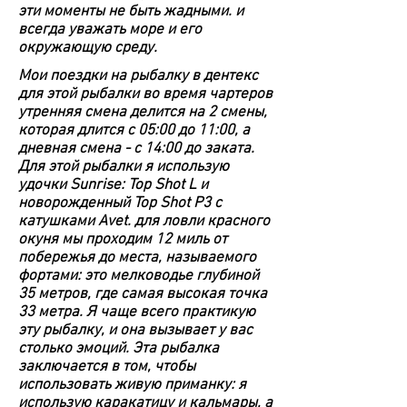
эти моменты не быть жадными. и
всегда уважать море и его
окружающую среду.
Мои поездки на рыбалку в дентекс
для этой рыбалки во время чартеров
утренняя смена делится на 2 смены,
которая длится с 05:00 до 11:00, а
дневная смена - с 14:00 до заката.
Для этой рыбалки я использую
удочки Sunrise: Top Shot L и
новорожденный Top Shot P3 с
катушками Avet. для ловли красного
окуня мы проходим 12 миль от
побережья до места, называемого
фортами: это мелководье глубиной
35 метров, где самая высокая точка
33 метра. Я чаще всего практикую
эту рыбалку, и она вызывает у вас
столько эмоций. Эта рыбалка
заключается в том, чтобы
использовать живую приманку: я
использую каракатицу и кальмары, а