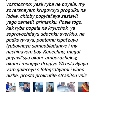
vozmozhno: yesli ryba ne poyela, my
sovershayem krugovuyu progulku na
lodke, chtoby popytat'sya zastavit'
yego zametit' primanku. Posle togo,
kak ryba popala na kryuchok, ya
soprovozhdayu udochku sverkhu, ne
podkovyvaya, poetomu ispol'zuyu
lyubovnoye samoobladaniye i my
nachinayem boy. Konechno, mogut
poyavit'sya okuni, amberdzheksy,
okuni i mnogiye drugiye YA ostavlyayu
vam galereyu s fotografiyami i video
nizhe, prosto prokrutite stranitsu vniz