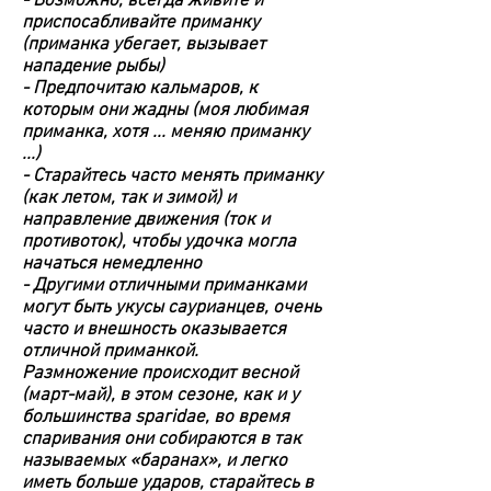
- Возможно, всегда живите и
приспосабливайте приманку
(приманка убегает, вызывает
нападение рыбы)
- Предпочитаю кальмаров, к
которым они жадны (моя любимая
приманка, хотя ... меняю приманку
...)
- Старайтесь часто менять приманку
(как летом, так и зимой) и
направление движения (ток и
противоток), чтобы удочка могла
начаться немедленно
- Другими отличными приманками
могут быть укусы саурианцев, очень
часто и внешность оказывается
отличной приманкой.
Размножение происходит весной
(март-май), в этом сезоне, как и у
большинства sparidae, во время
спаривания они собираются в так
называемых «баранах», и легко
иметь больше ударов, старайтесь в