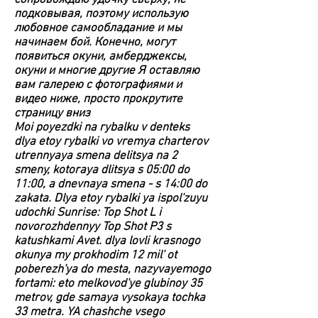
сопровождаю удочку сверху, не
подковывая, поэтому использую
любовное самообладание и мы
начинаем бой. Конечно, могут
появиться окуни, амберджексы,
окуни и многие другие Я оставляю
вам галерею с фотографиями и
видео ниже, просто прокрутите
страницу вниз
Moi poyezdki na rybalku v denteks
dlya etoy rybalki vo vremya charterov
utrennyaya smena delitsya na 2
smeny, kotoraya dlitsya s 05:00 do
11:00, a dnevnaya smena - s 14:00 do
zakata. Dlya etoy rybalki ya ispol'zuyu
udochki Sunrise: Top Shot L i
novorozhdennyy Top Shot P3 s
katushkami Avet. dlya lovli krasnogo
okunya my prokhodim 12 mil' ot
poberezh'ya do mesta, nazyvayemogo
fortami: eto melkovod'ye glubinoy 35
metrov, gde samaya vysokaya tochka
33 metra. YA chashche vsego